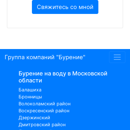
Группа компаний "Бурение"
Бурение на воду в Московской
области
Балашиха
Бронницы
Волоколамский район
Воскресенский район
Дзержинский
Дмитровский район