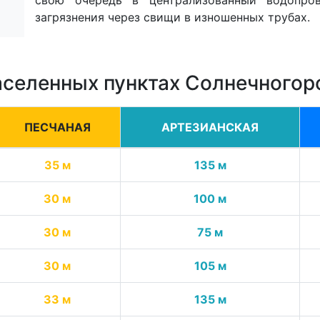
свою очередь в централизованный водопро
загрязнения через свищи в изношенных трубах.
аселенных пунктах Солнечногор
ПЕСЧАНАЯ
АРТЕЗИАНСКАЯ
35 м
135 м
30 м
100 м
30 м
75 м
30 м
105 м
33 м
135 м