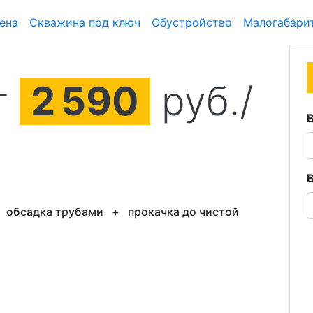
ена
Скважина под ключ
Обустройство
Малогабари
т
2
590
руб./
+
обсадка трубами
+
прокачка до чистой