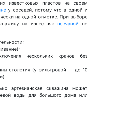
их известковых пластов на своем
ине
у соседей, потому что в одной и
чески на одной отметке. При выборе
скважину на известняк
песчаной
по
тельности;
ивание);
ключения нескольких кранов без
ины столетия (у фильтровой — до 10
и).
ько артезианская скважина может
ьевой воды для большого дома или