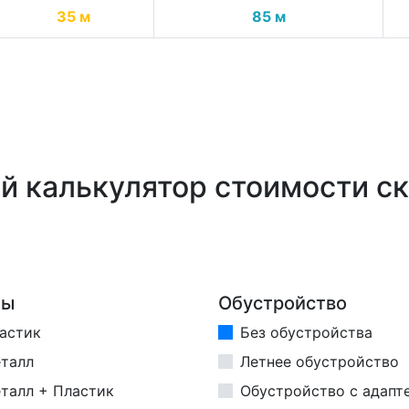
35 м
85 м
й калькулятор стоимости с
бы
Обустройство
астик
Без обустройства
талл
Летнее обустройство
талл + Пластик
Обустройство с адапт