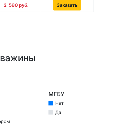
2
590 руб.
Заказать
кважины
МГБУ
Нет
Да
ером