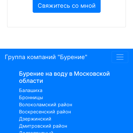
Группа компаний "Бурение"
Бурение на воду в Московской
области
Балашиха
Бронницы
Волоколамский район
Воскресенский район
Дзержинский
Дмитровский район
Долгопрудный