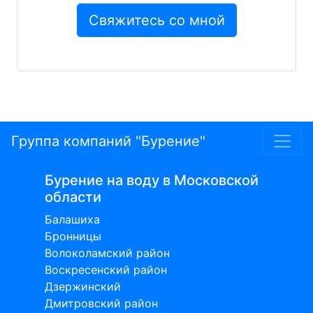
Группа компаний "Бурение"
Бурение на воду в Московской
области
Балашиха
Бронницы
Волоколамский район
Воскресенский район
Дзержинский
Дмитровский район