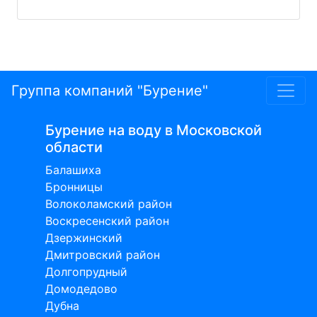
Группа компаний "Бурение"
Бурение на воду в Московской
области
Балашиха
Бронницы
Волоколамский район
Воскресенский район
Дзержинский
Дмитровский район
Долгопрудный
Домодедово
Дубна