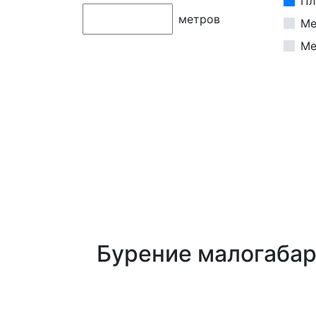
Пл
метров
Ме
Ме
Бурение малогабар