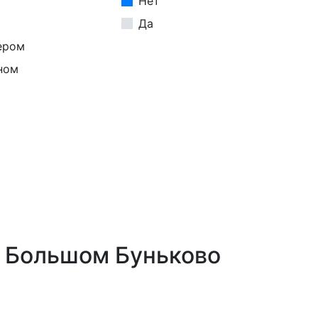
Нет
Да
ером
ном
в Большом Буньково