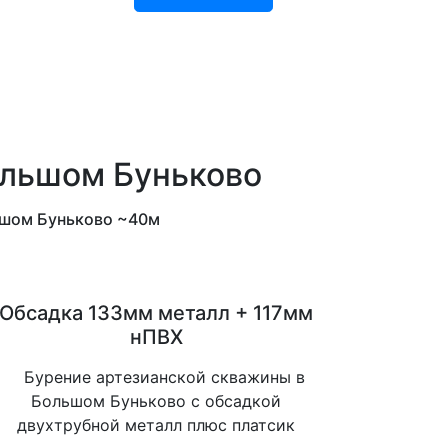
ольшом Буньково
льшом Буньково ~40м
Обсадка 133мм металл + 117мм
нПВХ