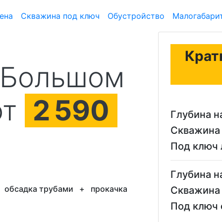
ена
Скважина под ключ
Обустройство
Малогабари
Крат
 Большом
от
2
590
Глубина н
Скважина 
Под ключ
Глубина н
+
обсадка трубами
+
прокачка
Скважина 
Под ключ