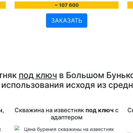
~ 107 600
ЗАКАЗАТЬ
тняк
под ключ
в Большом Бунько
 использования исходя из сред
ч
,
Скважина на известняк
под ключ
с
С
адаптером