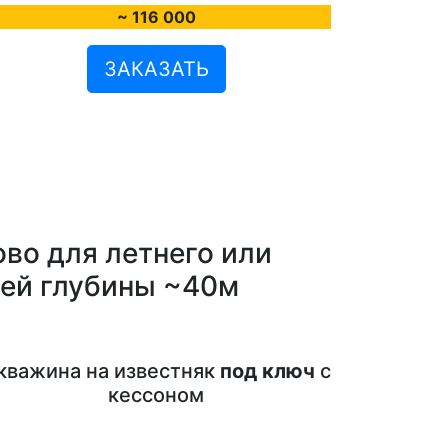
~ 116 000
ЗАКАЗАТЬ
во для летнего или
ней глубины ~40м
кважина на известняк
под ключ
с
кессоном