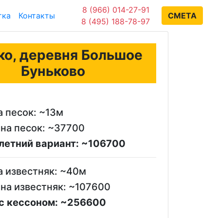
8 (966) 014-27-91
тка
Контакты
СМЕТА
8 (495) 188-78-97
ко, деревня Большое
Буньково
а песок: ~13м
на песок: ~37700
летний вариант: ~106700
а известняк: ~40м
на известняк: ~107600
с кессоном: ~256600