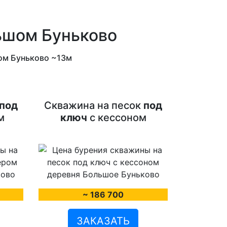
ьшом Буньково
шом Буньково ~13м
под
Скважина на песок
под
м
ключ
с кессоном
~ 186 700
ЗАКАЗАТЬ