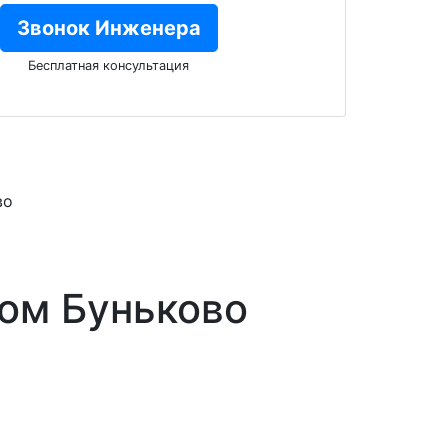
Звонок Инженера
Бесплатная консультация
во
шом Буньково