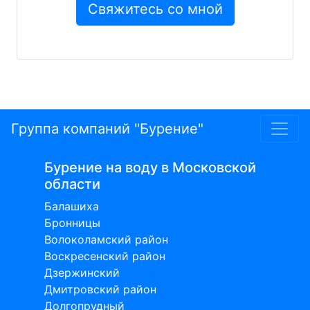
Группа компаний "Бурение"
Бурение на воду в Московской
области
Балашиха
Бронницы
Волоколамский район
Воскресенский район
Дзержинский
Дмитровский район
Долгопрудный