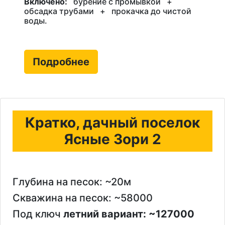
Включено:
бурение с промывкой
+
обсадка трубами
+
прокачка до чистой
воды.
Подробнее
Кратко, дачный поселок
Ясные Зори 2
Глубина на песок: ~20м
Скважина на песок: ~58000
Под ключ
летний вариант: ~127000